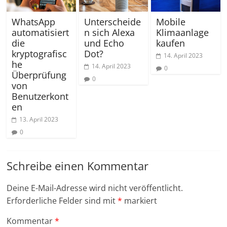
WhatsApp
Unterscheide
Mobile
automatisiert
n sich Alexa
Klimaanlage
die
und Echo
kaufen
kryptografisc
Dot?
14. April 2023
he
14. April 2023
0
Überprüfung
0
von
Benutzerkont
en
13. April 2023
0
Schreibe einen Kommentar
Deine E-Mail-Adresse wird nicht veröffentlicht.
Erforderliche Felder sind mit
*
markiert
Kommentar
*