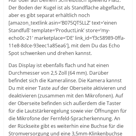
Flur oder auf Deinem Schreibtisch spielend Platz.
Der Boden der Kugel ist als Standfläche abgeflacht,
aber es gibt separat erhältlich noch
[amazon_textlink asin=’B075QT5LLZ’ text=’einen
Standfuß’ template=’ProductLink’ store=’my-
echo0c-21′ marketplace=’DE’ link_id=’f3c58989-0ffa-
11e8-8dce-93eec1a85ea6′], mit dem Du das Echo
Spot schwenken und drehen kannst.
Das Display ist ebenfalls flach und hat einen
Durchmesser von 2,5 Zoll (64 mm). Darüber
befindet sich die Kameralinse. Die Kamera kannst
Du mit einer Taste auf der Oberseite aktivieren und
deaktivieren (zusammen mit den Mikrofonen). Auf
der Oberseite befinden sich außerdem die Taster
für die Lautstärkeregelung sowie vier Öffnungen für
die Mikrofone der Fernfeld-Spracherkennung. An
der Rückseite gibt es weiterhin eine Buchse für die
Stromversorgung und eine 3,5mm-Klinkenbuchse