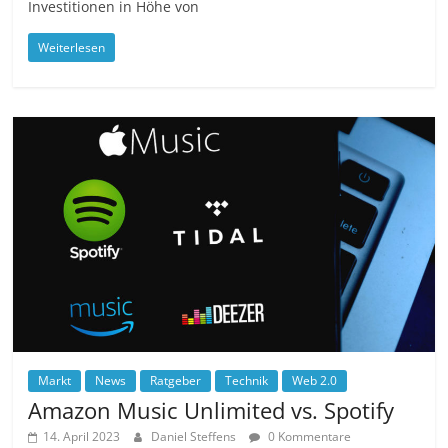
Investitionen in Höhe von
Weiterlesen
Markt
News
Ratgeber
Technik
Web 2.0
Amazon Music Unlimited vs. Spotify
14. April 2023
Daniel Steffens
0 Kommentare