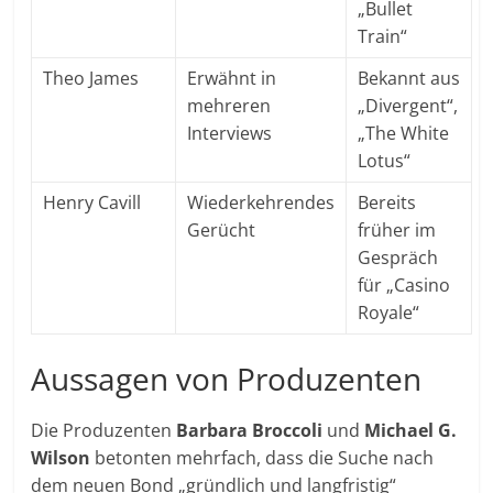
„Bullet
Train“
Theo James
Erwähnt in
Bekannt aus
mehreren
„Divergent“,
Interviews
„The White
Lotus“
Henry Cavill
Wiederkehrendes
Bereits
Gerücht
früher im
Gespräch
für „Casino
Royale“
Aussagen von Produzenten
Die Produzenten
Barbara Broccoli
und
Michael G.
Wilson
betonten mehrfach, dass die Suche nach
dem neuen Bond „gründlich und langfristig“