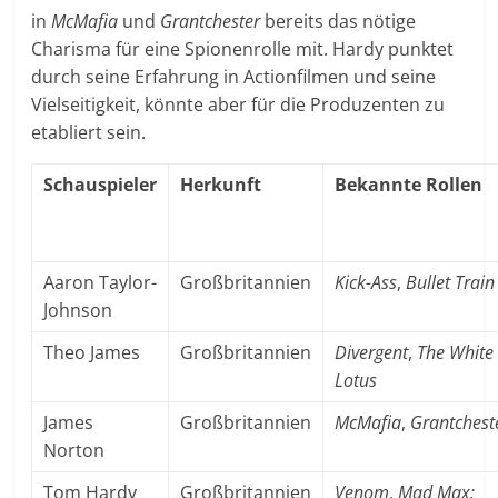
in
McMafia
und
Grantchester
bereits das nötige
Charisma für eine Spionenrolle mit. Hardy punktet
durch seine Erfahrung in Actionfilmen und seine
Vielseitigkeit, könnte aber für die Produzenten zu
etabliert sein.
Schauspieler
Herkunft
Bekannte Rollen
Aaron Taylor-
Großbritannien
Kick-Ass
,
Bullet Train
Johnson
Theo James
Großbritannien
Divergent
,
The White
Lotus
James
Großbritannien
McMafia
,
Grantchest
Norton
Tom Hardy
Großbritannien
Venom
,
Mad Max: