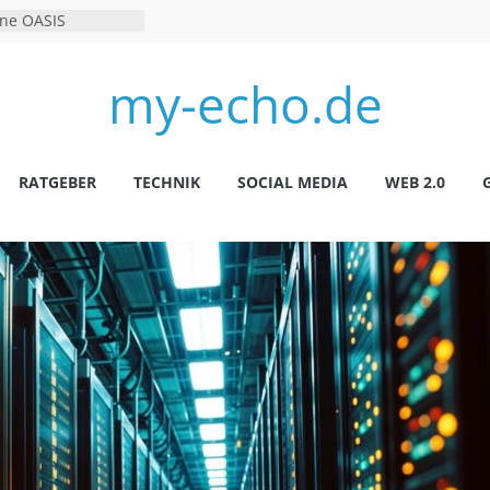
hne OASIS
er?
stung Und
my-echo.de
ktiven
: Alles Wichtige Zu
Und Starttermin
och: Aktuelle
und Marktanalyse
RATGEBER
TECHNIK
SOCIAL MEDIA
WEB 2.0
tuelle Informationen
Kosten